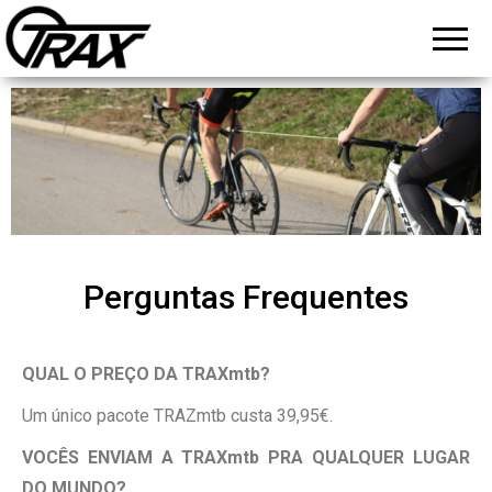
TRAXmtb
El sistema
mas
– Unir
cómodo,
eficaz y
bici –
práctico
Remontar
de unir 2
bicicletas
bici
en forma
de
tándem.
Perguntas Frequentes
QUAL O PREÇO DA TRAXmtb?
Um único pacote TRAZmtb custa 39,95€.
VOCÊS ENVIAM A TRAXmtb PRA QUALQUER LUGAR
DO MUNDO?